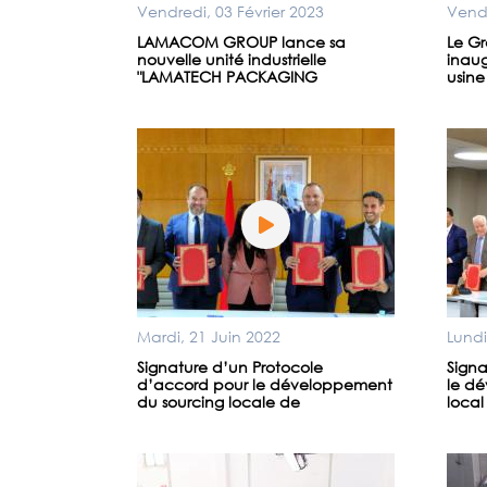
Vendredi, 03 Février 2023
Vend
LAMACOM GROUP lance sa
Le G
nouvelle unité industrielle
inaug
"LAMATECH PACKAGING
usin
Mardi, 21 Juin 2022
Lundi
Signature d’un Protocole
Signa
d’accord pour le développement
le d
du sourcing locale de
local