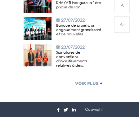
KHAYATI inaugure la 1ère
A
phase de son…
27/09/2022
A-
Banque de projets, un
engouement grandissant
et de nouvelles…
23/07/2022
Signatures de
conventions
d’investissements
relatives à des…
VOIR PLUS
+
Copyright