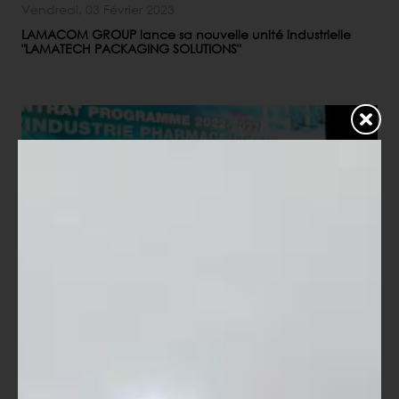
Vendredi, 03 Février 2023
LAMACOM GROUP lance sa nouvelle unité industrielle
"LAMATECH PACKAGING SOLUTIONS"
Mardi, 27 Septembre 2022
Banque de projets: un engouement grandissant et de
nouvelles opportunités d’investissement industriel