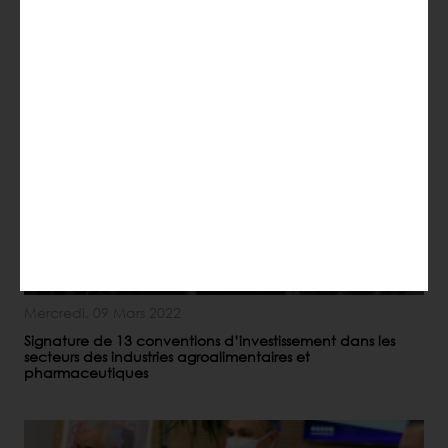
Mercredi, 18 Mai 2022
signature de 10 conventions d’investissement de 160mdh
avec des PME de la région de Fès Meknès
Mercredi, 09 Mars 2022
Signature de 13 conventions d’investissement dans les
secteurs des industries agroalimentaires et
pharmaceutiques