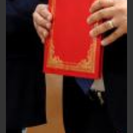
Vendredi, 10 Juin 2022
Signature de 4 conventions d’investissement dans les
secteurs agroalimentaire, textile, plasturgie et dispositifs
médicaux dans la région de Marrakech -Safi
Vendredi, 27 Mai 2022
Cuir : la société marocaine Shoeleven Company
inaugure avec le groupe Flo une nouvelle unité
industrielle à Casablanca