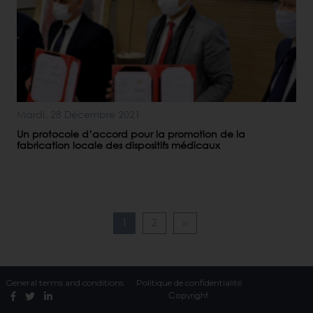
Mardi, 28 Décembre 2021
Un protocole d’accord pour la promotion de la
fabrication locale des dispositifs médicaux
Page
1
Page
2
Page
››
courante
suivante
General terms and conditions
Politique de confidentialité
Copyright